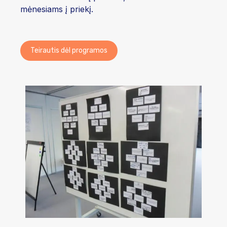
mėnesiams į priekį.
Teirautis dėl programos