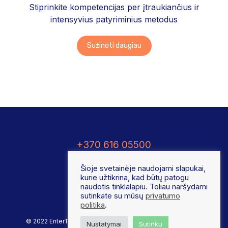
Stiprinkite kompetencijas per įtraukiančius ir
intensyvius patyriminius metodus
Sužinoti daugiau
+370 616 05500
Šioje svetainėje naudojami slapukai,
kurie užtikrina, kad būtų patogu
naudotis tinklalapiu. Toliau naršydami
sutinkate su mūsų
privatumo
politika
.
© 2022 EnterTraining.lt
Privatumo politika
Nustatymai
Sutinku