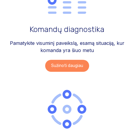
Komandų diagnostika
Pamatykite visuminį paveikslą,
esamą situaciją,
kur
komanda yra šiuo metu
Sužinoti daugiau