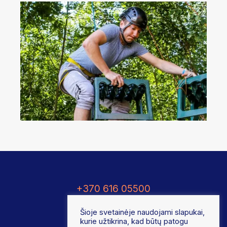
+370 616 05500
Šioje svetainėje naudojami slapukai,
kurie užtikrina, kad būtų patogu