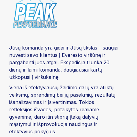
Jūsų komanda yra gidai ir Jūsų tikslas – saugiai
nuvesti savo klientus į Everesto viršūnę ir
pargabenti juos atgal.
Ekspedicija trunka 20
dienų ir laimi komanda, daugiausiai kartų
užkopusi į viršukalnę.
Viena iš efektyviausių žaidimo dalių yra atliktų
veiksmų, sprendimų bei jų pasekmių, rezultatų
išanalizavimas ir įsivertinimas. Tokios
refleksijos išvados, pritaikytos realiame
gyvenime, daro itin stiprią įtaką dalyvių
mąstymui ir išprovokuoja naudingus ir
efektyvius pokyčius.